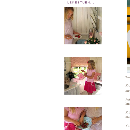
I LEKESTUEN...
Fot
Mor
me
Jeg
kun
MEN
man
Vi 