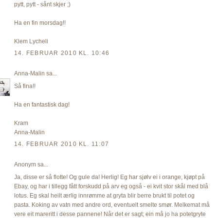
pytt, pytt - sånt skjer ;)
Ha en fin morsdag!!
Klem Lycheli
14. FEBRUAR 2010 KL. 10:46
Anna-Malin
sa...
Så fina!!
Ha en fantastisk dag!
Kram
Anna-Malin
14. FEBRUAR 2010 KL. 11:07
Anonym sa...
Ja, disse er så flotte! Og gule da! Herlig! Eg har sjølv ei i orange, kjøpt på
Ebay, og har i tillegg fått forskudd på arv eg også - ei kvit stor skål med blå
lotus. Eg skal heilt ærlig innrømme at gryta blir berre brukt til potet og
pasta. Koking av vatn med andre ord, eventuelt smelte smør. Melkemat må
vere eit mareritt i desse pannene! Når det er sagt; ein må jo ha potetgryte