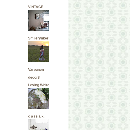
VINTAGE
Smilerynker
Varpunen
decor8
Loving White
c a i s a k.