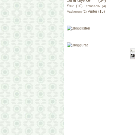
Strandlykke
(34)
Stue
(10)
Terrasseliv
(4)
Vinter
(15)
Vaskerom
(2)