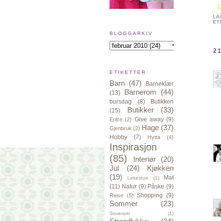
..
LA
ET
BLOGGARKIV
2
ETIKETTER
Barn
(47)
Barneklær
Barnerom
(44)
(13)
bursdag
(8)
Butikken
Butikker
(33)
(15)
Give away
(9)
Entre
(2)
Hage
(37)
Gjenbruk
(2)
Hobby
(7)
Hytta
(4)
Inspirasjon
(85)
Interiør
(20)
Jul
(24)
Kjøkken
(19)
Mat
Lekestue
(1)
(11)
Natur
(9)
Påske
(9)
Shopping
(9)
Reise
(5)
Sommer
(23)
Soverom
(1)