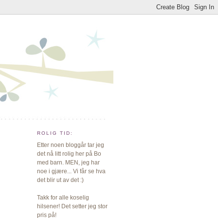
ROLIG TID:
Etter noen bloggår tar jeg
det nå litt rolig her på Bo
med barn. MEN, jeg har
noe i gjære... Vi får se hva
det blir ut av det :)
Takk for alle koselig
hilsener! Det setter jeg stor
pris på!