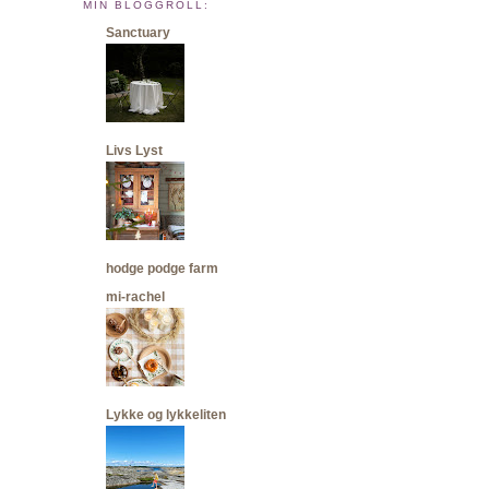
MIN BLOGGROLL:
Sanctuary
Livs Lyst
hodge podge farm
mi-rachel
Lykke og lykkeliten