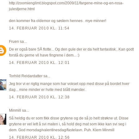
http://zoomienglimt.blogspot.com/2009/11/fargene-mine-og-en-rosa-
julestjerne.html
den kommer fra oldemor og søstern hennes . mye minner!
14. FEBRUAR 2010 KL. 11:54
Fruen
sa...
De er også bare SÅ flotte... Og den gule der er da helt fantastisk.. Kan godt
forstå du gerne vil have fingrene i dem... :)
14. FEBRUAR 2010 KL. 12:01
Torhild Reidardatter
sa...
Jeg tror vi er rigtig mange som har vokset opp med disse på bordet hver
dag... mine minder er hvite med blått mønster.
14. FEBRUAR 2010 KL. 12:38
Minmill
sa...
Så heldig du er som fikk disse grytene og de så jo helt strøkne ut. Disse
grytene er vel lett å svi maten i, så hold deg mat som ikke kan svi seg i
dem. God morsdag/valentinesdag/fastelavn. Puh. Klem Minmill
14. FEBRUAR 2010 KL. 12:56