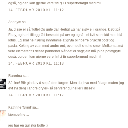
også, og den kan gjerne vere fin! :) Er superfornøgd med mi!
14. FEBRUAR 2010 KL. 11:12
Anonym sa...
Ja, disse er så flotte! Og gule da! Herlig! Eg har sjølv ei i orange, kjøpt på
Ebay, og har i tillegg fått forskudd på arv eg også - ei kvit stor skål med blå
lotus. Eg skal heilt ærlig innrømme at gryta blir berre brukt til potet og
pasta. Koking av vatn med andre ord, eventuelt smelte smør. Melkemat må
vere eit mareritt i desse pannene! Når det er sagt; ein må jo ha potetgryte
også, og den kan gjerne vere fin! :) Er superfornøgd med mi!
14. FEBRUAR 2010 KL. 11:13
Rarerina
sa...
Så fine! Blir glad av å se på den fargen. Men du, hva med å lage maten (og
evt svi den) i andre gryter- så serverer du heller i disse?!
14. FEBRUAR 2010 KL. 11:17
Kathrine 'Glimt'
sa...
kjempefine....
jeg har en gul stor bolle ;)