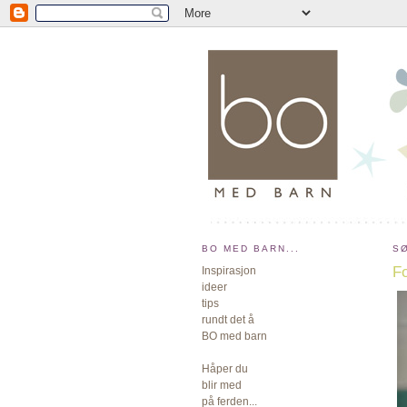
BO MED BARN...
S
F
Inspirasjon
ideer
tips
rundt det å
BO med barn
Håper du
blir med
på ferden...