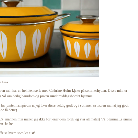
o Lena
en min har en hel liten serie med Cathrine Holm-kjeler på sommerhytten. Disse minner
så
g
om deilig barndom og praten rundt middagsbordet hjemme.
 har ymtet frampå om at jeg liker disse veldig godt og i sommer sa moren min at jeg godt
ne få dem:)
, mannen min mener jeg ikke fortjener dem fordi jeg svir all maten(??). Slemme...slemme
n..he he.
får se hvem som ler sist!