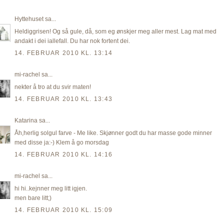
Hyttehuset
sa...
Heldiggrisen! Og så gule, då, som eg ønskjer meg aller mest. Lag mat med
andakt i dei iallefall. Du har nok fortent dei.
14. FEBRUAR 2010 KL. 13:14
mi-rachel
sa...
nekter å tro at du svir maten!
14. FEBRUAR 2010 KL. 13:43
Katarina
sa...
Åh,herlig solgul farve - Me like. Skjønner godt du har masse gode minner
med disse ja:-) Klem å go morsdag
14. FEBRUAR 2010 KL. 14:16
mi-rachel
sa...
hi hi..kejnner meg litt igjen.
men bare litt;)
14. FEBRUAR 2010 KL. 15:09