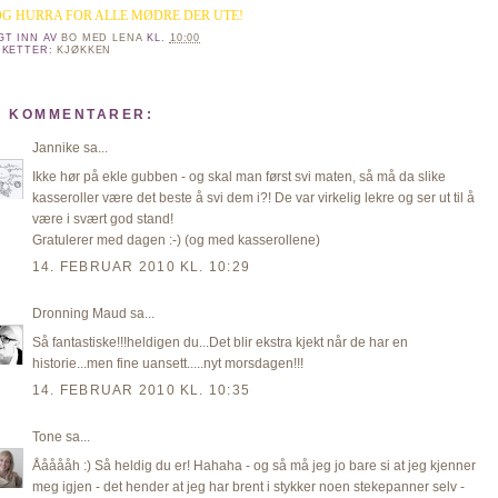
.OG HURRA FOR ALLE MØDRE DER UTE!
GT INN AV
BO MED LENA
KL.
10:00
IKETTER:
KJØKKEN
1 KOMMENTARER:
Jannike
sa...
Ikke hør på ekle gubben - og skal man først svi maten, så må da slike
kasseroller være det beste å svi dem i?! De var virkelig lekre og ser ut til å
være i svært god stand!
Gratulerer med dagen :-) (og med kasserollene)
14. FEBRUAR 2010 KL. 10:29
Dronning Maud
sa...
Så fantastiske!!!heldigen du...Det blir ekstra kjekt når de har en
historie...men fine uansett.....nyt morsdagen!!!
14. FEBRUAR 2010 KL. 10:35
Tone
sa...
Åååååh :) Så heldig du er! Hahaha - og så må jeg jo bare si at jeg kjenner
meg igjen - det hender at jeg har brent i stykker noen stekepanner selv -